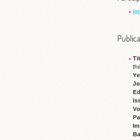
Im
Publica
Ti
th
Ye
Jo
Ed
Is
V
P
Im
B