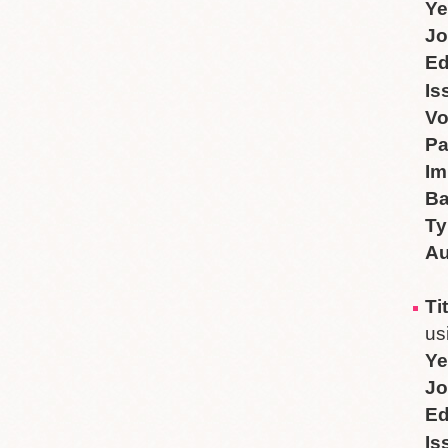
Ye
Jo
Ed
Is
V
P
Im
B
Ty
Au
Ti
us
Ye
Jo
Ed
Is