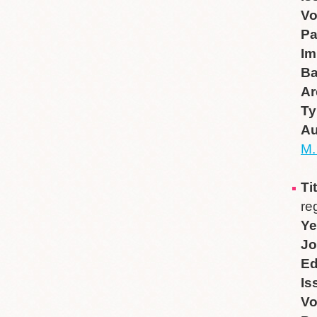
V
P
Im
B
Ar
Ty
Au
M.
Ti
re
Ye
Jo
Ed
Is
V