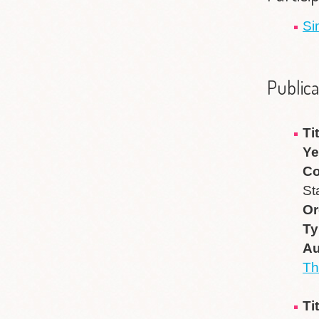
Si
Publica
Ti
Ye
Co
St
Or
Ty
Au
Th
Ti