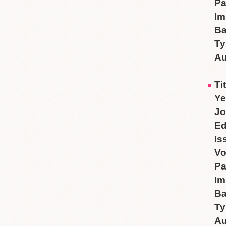
P
Im
B
Ty
Au
Ti
Ye
Jo
Ed
Is
V
P
Im
B
Ty
Au