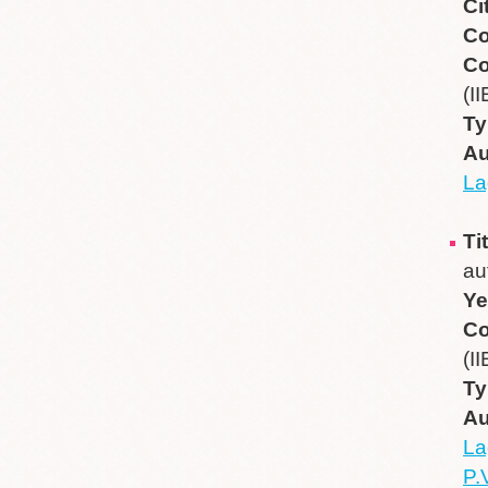
Ci
Co
Co
(I
Ty
Au
La
Ti
au
Ye
Co
(I
Ty
Au
La
P.