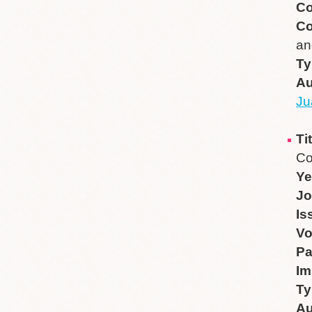
Co
Co
an
Ty
Au
Ju
Ti
Co
Ye
Jo
Is
V
P
Im
Ty
Au