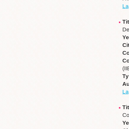
La
Ti
De
Ye
Ci
Co
Co
(I
Ty
Au
La
Ti
Co
Ye