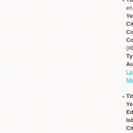
en
Ye
Ci
Co
Co
(I
Ty
Au
La
Me
Ti
Ye
Ed
Is
Ci