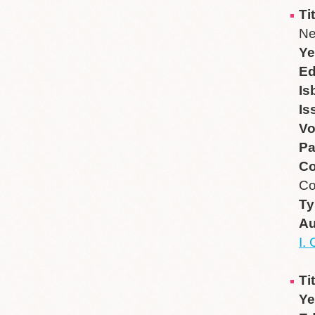
Ti
Ne
Ye
Ed
Is
Is
V
P
Co
Co
Ty
Au
I.
Ti
Ye