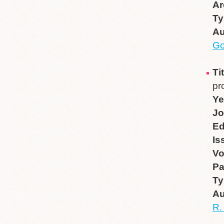
Ar
Ty
Au
Go
Ti
pr
Ye
Jo
Ed
Is
V
P
Ty
Au
R.