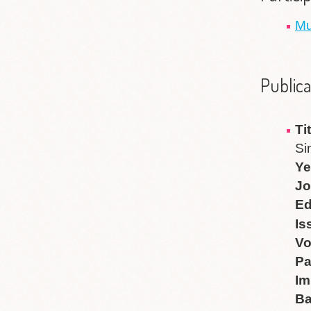
Mu
Publica
Ti
Si
Ye
Jo
Ed
Is
V
P
Im
B