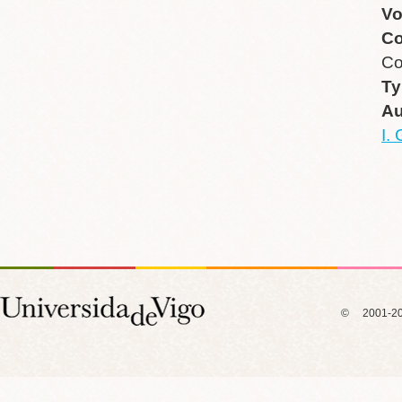
V
Co
Co
Ty
Au
I.
© 2001-