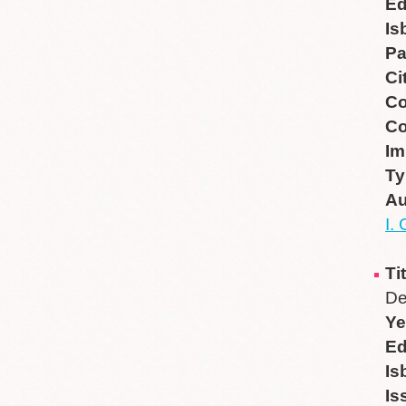
Ed
Is
P
Ci
Co
Co
Im
Ty
Au
I.
Ti
De
Ye
Ed
Is
Is