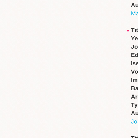
Au
Ma
Ti
Ye
Jo
Ed
Is
V
Im
B
Ar
Ty
Au
Jo