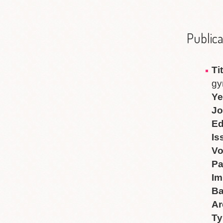
Publica
Ti
gy
Ye
Jo
Ed
Is
V
P
Im
B
Ar
Ty