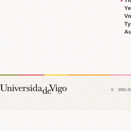
Ti
Ye
V
Ty
Au
© 2001-