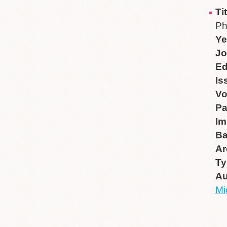
Ti
Ph
Ye
Jo
Ed
Is
V
P
Im
B
Ar
Ty
Au
Mi