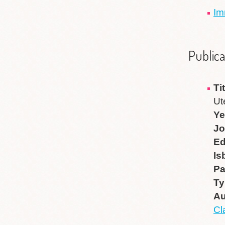
Im
Publica
Ti
Ut
Ye
Jo
Ed
Is
P
Ty
Au
Cl