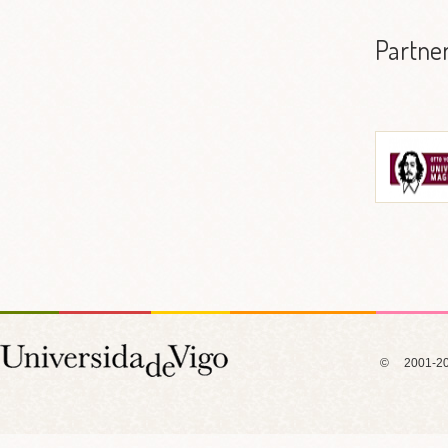
Partne
Otto-von-
Universität 
I
© 2001-